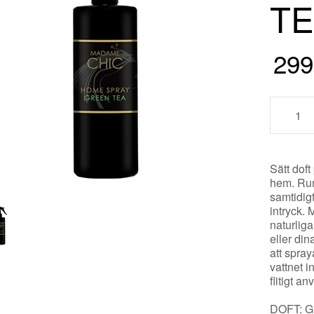
T
299
Sätt dof
hem. Rums
samtidigt
intryck.
naturliga
eller di
att spray
vattnet i
flitigt 
DOFT: Gr