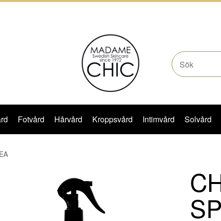
rd
Fotvård
Hårvård
Kroppsvård
Intimvård
Solvård
EA
CH
S