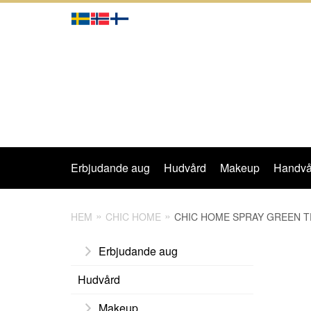
Erbjudande aug
Hudvård
Makeup
Handvå
HEM
CHIC HOME
CHIC HOME SPRAY GREEN T
Erbjudande aug
Hudvård
Makeup