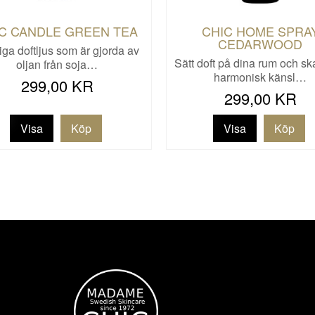
C CANDLE GREEN TEA
CHIC HOME SPRA
CEDARWOOD
iga doftljus som är gjorda av
Sätt doft på dina rum och s
oljan från soja…
harmonisk känsl…
299,00 KR
299,00 KR
Visa
Visa