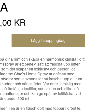
EA
,00 KR
Shoppingbagen uppdaterad
t på dina rum och skapa en harmonisk känsla i ditt
spray är ett perfekt sätt att fräscha upp luften
 som det skapar ett exklusivt och personligt
 Madame Chic’s Home Spray är doftsatt med
 råvaror som används för att fräscha upp ett rum
na kuddar och sängkläder. Var dock försiktig med
a på ömtåliga textilier, som siden och silke, då
nnehåller oljor och kan ge spår av fettfläckar vid
användande. 500 ml
een Tea är en fräsch doft med toppar i grönt te,