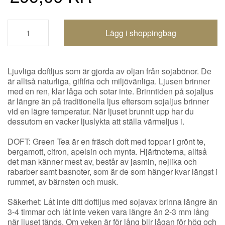
Shoppingbagen uppdaterad
Ljuvliga doftljus som är gjorda av oljan från sojabönor. De
är alltså naturliga, giftfria och miljövänliga. Ljusen brinner
med en ren, klar låga och sotar inte. Brinntiden på sojaljus
är längre än på traditionella ljus eftersom sojaljus brinner
vid en lägre temperatur. När ljuset brunnit upp har du
dessutom en vacker ljuslykta att ställa värmeljus i.
DOFT: Green Tea är en fräsch doft med toppar i grönt te,
bergamott, citron, apelsin och mynta. Hjärtnoterna, alltså
det man känner mest av, består av jasmin, nejlika och
rabarber samt basnoter, som är de som hänger kvar längst i
rummet, av bärnsten och musk.
Säkerhet: Låt inte ditt doftljus med sojavax brinna längre än
3-4 timmar och låt inte veken vara längre än 2-3 mm lång
när ljuset tänds. Om veken är för lång blir lågan för hög och