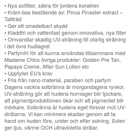
• Nya solfilter, säkra för jordens korallrev
• Kräm-bas bestående av: Pinus Pinaster extract –
Tallträd
• Ger ett omedelbart skydd
• Kladdfri och vattenfast genom innovativa, nya filter
• Omvandlar skadlig UV-strålning till ofarlig strålning
i det övre hudlagret
• Parfymfri för att kunna användas tillsammans med
Madame Chics övriga produkter: Golden Pre Tan,
Papaya Creme, After Sun Lotion etc
• Uppfyller EU's krav
• Fria från nano-material, paraben och parfym
Dagens vackra solbränna är morgondagens rynkor.
UV-strålning gör att hudens hornlager blir tjockare,
att pigmentproduktionen ökar och att pigmentet blir
mörkare. Solbränna är hudens eget försvar mot UV-
strålarna. Vi kan minimera skadan genom att ta
hand om huden före, under och efter solning. Solen
ger ljus, värme OCH ultravioletta strålar.