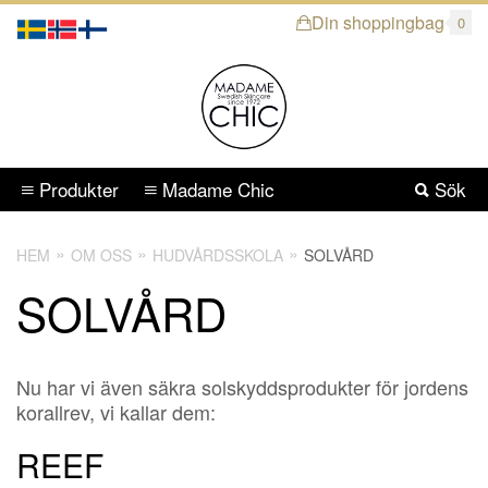
Din shoppingbag
0
Produkter
Madame Chic
Sök
HEM
OM OSS
HUDVÅRDSSKOLA
SOLVÅRD
SOLVÅRD
Nu har vi även säkra solskyddsprodukter för jordens
korallrev, vi kallar dem:
REEF