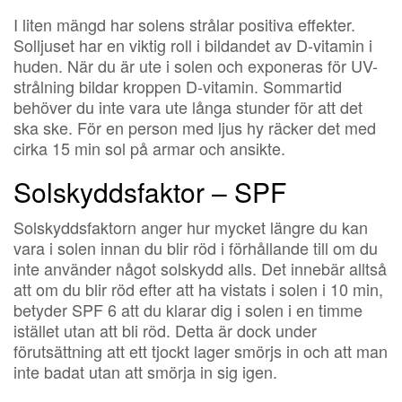
I liten mängd har solens strålar positiva effekter.
Solljuset har en viktig roll i bildandet av D-vitamin i
huden. När du är ute i solen och exponeras för UV-
strålning bildar kroppen D-vitamin. Sommartid
behöver du inte vara ute långa stunder för att det
ska ske. För en person med ljus hy räcker det med
cirka 15 min sol på armar och ansikte.
Solskyddsfaktor – SPF
Solskyddsfaktorn anger hur mycket längre du kan
vara i solen innan du blir röd i förhållande till om du
inte använder något solskydd alls. Det innebär alltså
att om du blir röd efter att ha vistats i solen i 10 min,
betyder SPF 6 att du klarar dig i solen i en timme
istället utan att bli röd. Detta är dock under
förutsättning att ett tjockt lager smörjs in och att man
inte badat utan att smörja in sig igen.