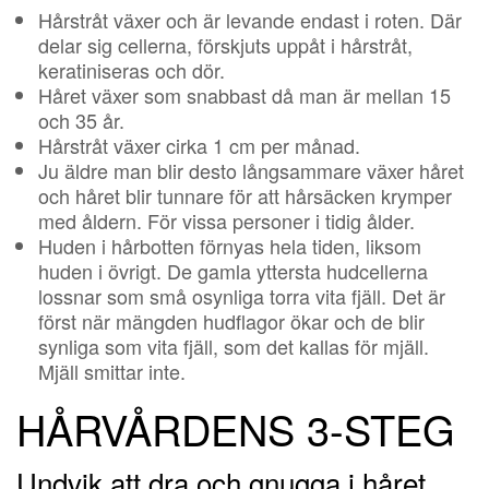
Hårstråt växer och är levande endast i roten. Där
delar sig cellerna, förskjuts uppåt i hårstråt,
keratiniseras och dör.
Håret växer som snabbast då man är mellan 15
och 35 år.
Hårstråt växer cirka 1 cm per månad.
Ju äldre man blir desto långsammare växer håret
och håret blir tunnare för att hårsäcken krymper
med åldern. För vissa personer i tidig ålder.
Huden i hårbotten förnyas hela tiden, liksom
huden i övrigt. De gamla yttersta hudcellerna
lossnar som små osynliga torra vita fjäll. Det är
först när mängden hudflagor ökar och de blir
synliga som vita fjäll, som det kallas för mjäll.
Mjäll smittar inte.
HÅRVÅRDENS 3-STEG
Undvik att dra och gnugga i håret