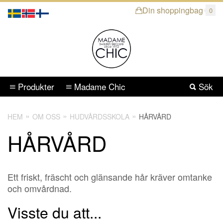
Din shoppingbag
0
Produkter
Madame Chic
Sök
HEM
OM OSS
HUDVÅRDSSKOLA
HÅRVÅRD
HÅRVÅRD
Ett friskt, fräscht och glänsande hår kräver omtanke
och omvårdnad.
Visste du att...