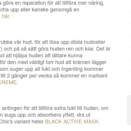
göra en reparation för att tillföra mer näring,
fräscha upp eller kanske genomgå en
 här
.
rubba vår hud, för att lösa upp döda hudceller
 och på så sätt göra huden ren och klar. Det är
ud att hjälpa huden att lättare kunna
 för den med väldigt torr hud att krämen lägger
r som suger upp all fukt och ingenting kommer
 till 2 gånger per vecka så kommer en markant
CREME
.
antingen för att tillföra extra fukt till huden, om
rtom suga upp och absorbera ytfett, dra ut
hic's variant heter
BLACK ACTIVE MASK
.