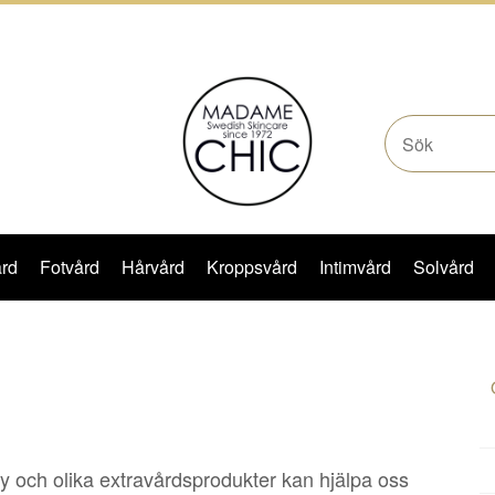
rd
Fotvård
Hårvård
Kroppsvård
Intimvård
Solvård
 hy och olika extravårdsprodukter kan hjälpa oss