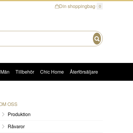
Din shoppingbag
0
Sök
Män
Tillbehör
Chic Home
Återförsäljare
OM OSS
Produktion
Råvaror