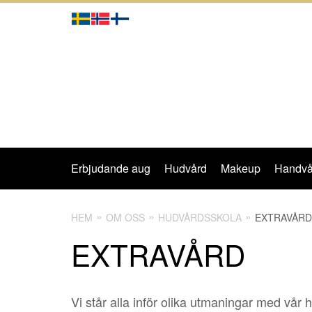
Erbjudande aug
Hudvård
Makeup
Handvå
HEM
OM OSS
HUDVÅRDSSKOLA
EXTRAVÅRD
EXTRAVÅRD
Vi står alla inför olika utmaningar med vår