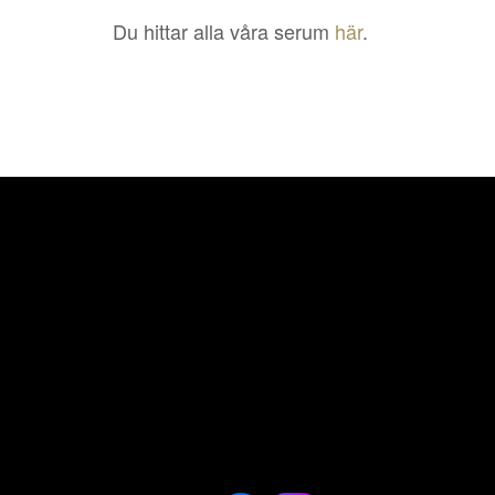
Du hittar alla våra serum
här
.