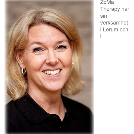
ZoMa
Therapy har
sin
verksamhet
i Lerum och
i