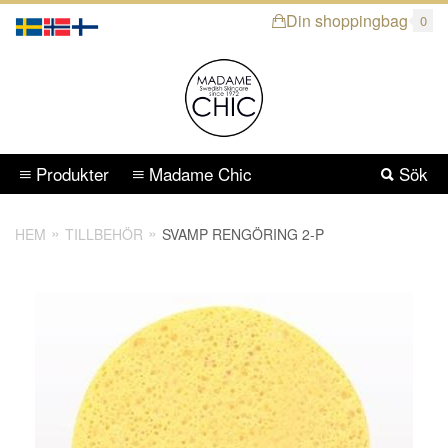
Din shoppingbag
0
Produkter
Madame Chic
Sök
HEM
TILLBEHÖR
SVAMP RENGÖRING 2-P