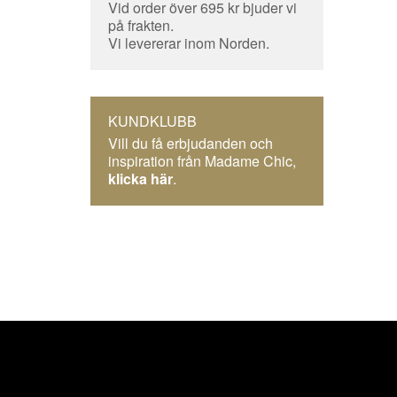
Vid order över 695 kr bjuder vi
på frakten.
Vi levererar inom Norden.
KUNDKLUBB
Vill du få erbjudanden och
inspiration från Madame Chic,
klicka här
.