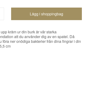
Shoppingbagen uppdaterad
å upp kräm ur din burk är vår starka
dation att du använder dig av en spatel. Då
u föra ner onödiga bakterier från dina fingrar i din
 5,5 cm