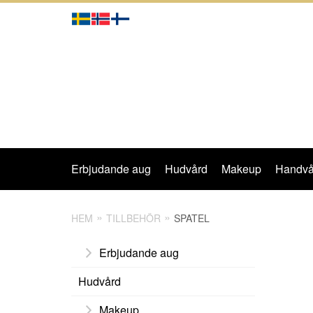
Erbjudande aug
Hudvård
Makeup
Handvå
HEM
TILLBEHÖR
SPATEL
Erbjudande aug
Hudvård
Makeup