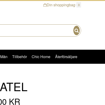
Din shoppingbag
0
Sök
Män
Tillbehör
Chic Home
Återförsäljare
ATEL
00 KR