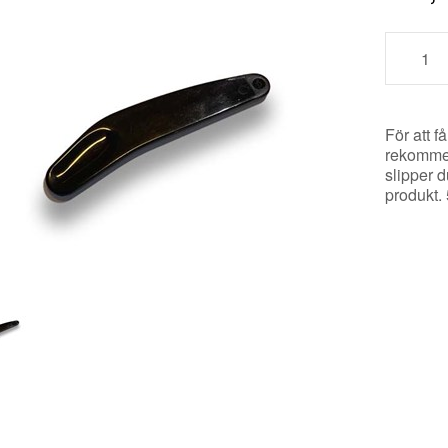
För att f
rekommen
slipper d
produkt.