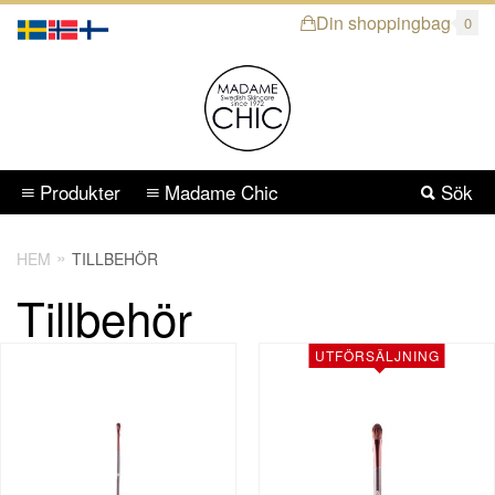
Din shoppingbag
0
Produkter
Madame Chic
Sök
HEM
TILLBEHÖR
Tillbehör
UTFÖRSÄLJNING