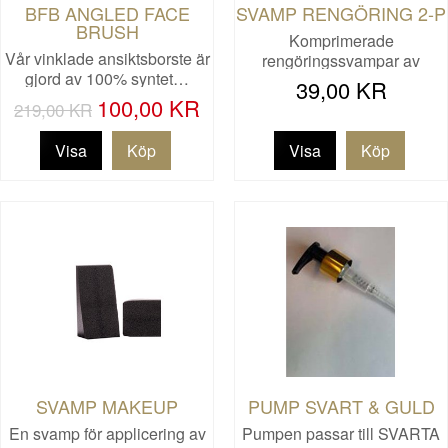
BFB ANGLED FACE
SVAMP RENGÖRING 2-P
BRUSH
Komprimerade
Vår vinklade ansiktsborste är
rengöringssvampar av
gjord av 100% syntet…
cellulosa. Perf…
39,00 KR
100,00 KR
219,00 KR
Visa
Visa
SVAMP MAKEUP
PUMP SVART & GULD
En svamp för applicering av
Pumpen passar till SVARTA