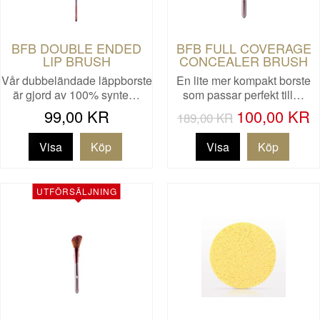
BFB DOUBLE ENDED
BFB FULL COVERAGE
LIP BRUSH
CONCEALER BRUSH
Vår dubbeländade läppborste
En lite mer kompakt borste
är gjord av 100% synte…
som passar perfekt till…
99,00 KR
100,00 KR
189,00 KR
Visa
Visa
UTFÖRSÄLJNING