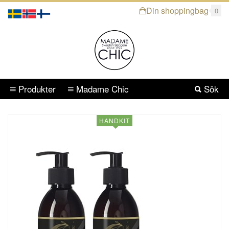
Din shoppingbag
0
Produkter
Madame Chic
Sök
HANDKIT