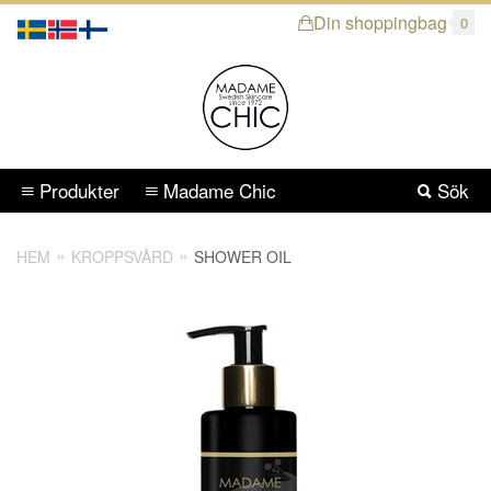
Din shoppingbag
0
Produkter
Madame Chic
Sök
HEM
KROPPSVÅRD
SHOWER OIL