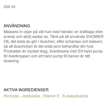
200 ml
ANVÄNDNING
Massera in oljan på våt hud med händer, en tvättlapp eller
svamp och skölj sedan av. Tänk på att använda SHOWER
OIL det sista du gör i duschen, efter schampo och balsam,
så att duscholjan är det sista som behandlar din hud.
Produkten är mycket dryg, överdosera inte! Ett halvt pump
till överkroppen och ett halvt pump till benen är rätt
dosering.
AKTIVA INGREDIENSER
Ricinolja
,
Jojobaolja
,
Vitamin E
,
Eukalyptusolja