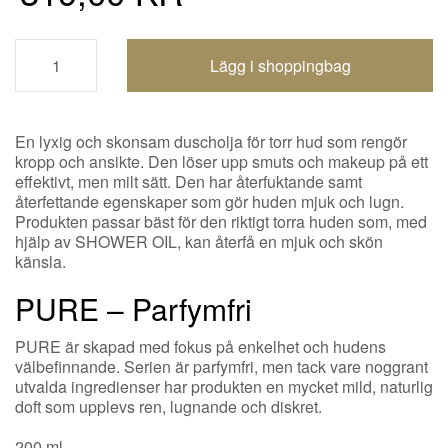
Shoppingbagen uppdaterad
En lyxig och skonsam duscholja för torr hud som rengör
kropp och ansikte. Den löser upp smuts och makeup på ett
effektivt, men milt sätt. Den har återfuktande samt
återfettande egenskaper som gör huden mjuk och lugn.
Produkten passar bäst för den riktigt torra huden som, med
hjälp av SHOWER OIL, kan återfå en mjuk och skön
känsla.
PURE – Parfymfri
PURE är skapad med fokus på enkelhet och hudens
välbefinnande. Serien är parfymfri, men tack vare noggrant
utvalda ingredienser har produkten en mycket mild, naturlig
doft som upplevs ren, lugnande och diskret.
200 ml