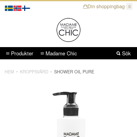
Din shoppingbag
0
Produkter
Madame Chic
Sök
HEM
KROPPSVÅRD
SHOWER OIL PURE