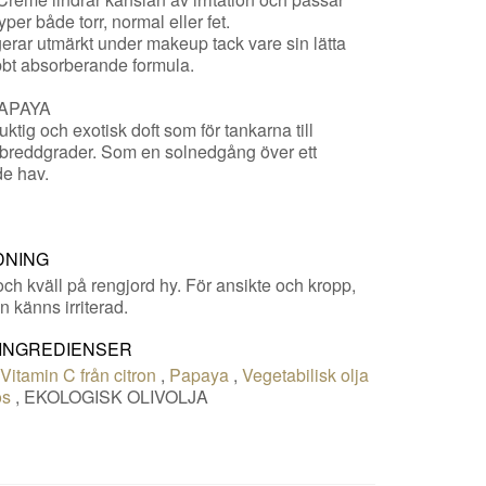
yper både torr, normal eller fet.
erar utmärkt under makeup tack vare sin lätta
bt absorberande formula.
PAPAYA
ruktig och exotisk doft som för tankarna till
breddgrader. Som en solnedgång över ett
de hav.
DNING
ch kväll på rengjord hy. För ansikte och kropp,
 känns irriterad.
 INGREDIENSER
,
Vitamin C från citron
,
Papaya
,
Vegetabilisk olja
os
,
EKOLOGISK OLIVOLJA