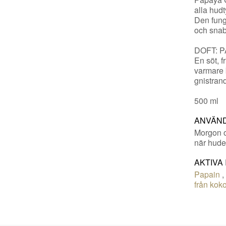
alla hudt
Den fung
och snab
DOFT: 
En söt, f
varmare 
gnistran
500 ml
ANVÄN
Morgon o
när huden
AKTIVA
Papain
från kok