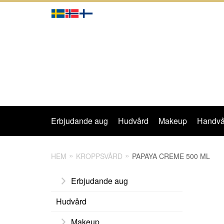
Erbjudande aug
Hudvård
Makeup
Handvå
HEM
KROPPSVÅRD
PAPAYA CREME 500 ML
Erbjudande aug
Hudvård
Makeup