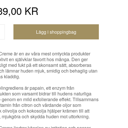
39,00 KR
Shoppingbagen uppdaterad
reme är en av våra mest omtyckta produkter
livit en självklar favorit hos många. Den ger
ligt med fukt på ett skonsamt sätt, absorberas
ch lämnar huden mjuk, smidig och behaglig utan
as kladdig.
lingrediens är papain, ett enzym från
ukten som varsamt bidrar till hudens naturliga
e genom en mild exfolierande effekt. Tillsammans
tamin från citron och vårdande oljor som
 olivolja och kokosolja hjälper krämen till att
a, mjukgöra och skydda huden mot uttorkning.
reme lindrar känslan av irritation och passar