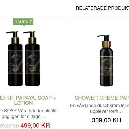
RELATERADE PRODUK
HANDKIT
D KIT PAPAYA, SOAP +
SHOWER CREME PAP
LOTION
En vårdande duschkräm för 
 SOAP Våra händer utsätts
upplever torrh…
dagligen för slitage…
339,00 KR
499,00 KR
78,00 KR