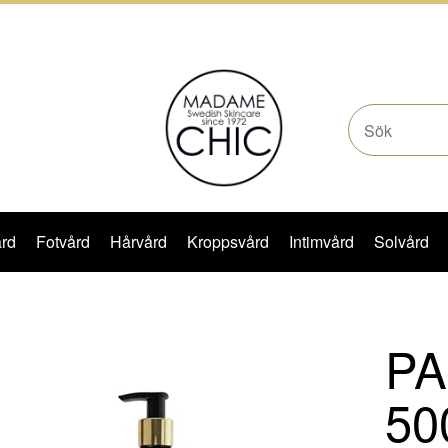
rd
Fotvård
Hårvård
Kroppsvård
Intimvård
Solvård
PA
50