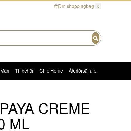
Din shoppingbag
0
Sök
Män
Tillbehör
Chic Home
Återförsäljare
PAYA CREME
0 ML