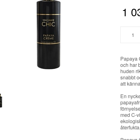
1 0
Papaya C
och har b
huden rik
snabbt o
att känn
En nycke
papayafr
förnyels
med C-vi
ekologisk
återfukt
Papaya C