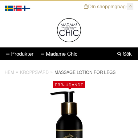
Din shoppingbag
0
Produkter
Madame Chic
Sök
HEM
KROPPSVÅRD
MASSAGE LOTION FOR LEGS
ERBJUDANDE