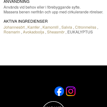
ANVÄNDNING
Används vid behov eller i förebyggande syfte.
Massera benen nerifrån och upp med cirkulerande rörelser.
AKTIVA INGREDIENSER
Johannesört
,
Kamfer
,
Kamomill
,
Salvia
,
Citronmeliss
,
Rosmarin
,
Avokadoolja
,
Sheasmör
,
EUKALYPTUS