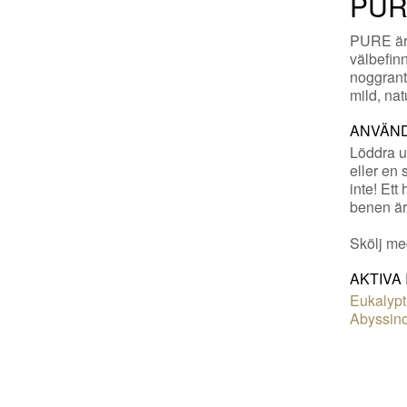
PURE
PURE är
välbefin
noggrant
mild, nat
ANVÄN
Löddra u
eller en
inte! Ett
benen är 
Skölj me
AKTIVA
Eukalypt
Abyssino