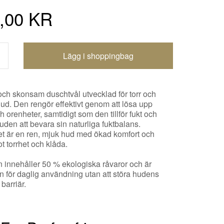
,00 KR
Shoppingbagen uppdaterad
och skonsam duschtvål utvecklad för torr och
hud. Den rengör effektivt genom att lösa upp
 orenheter, samtidigt som den tillför fukt och
uden att bevara sin naturliga fuktbalans.
et är en ren, mjuk hud med ökad komfort och
t torrhet och klåda.
 innehåller 50 % ekologiska råvaror och är
n för daglig användning utan att störa hudens
 barriär.