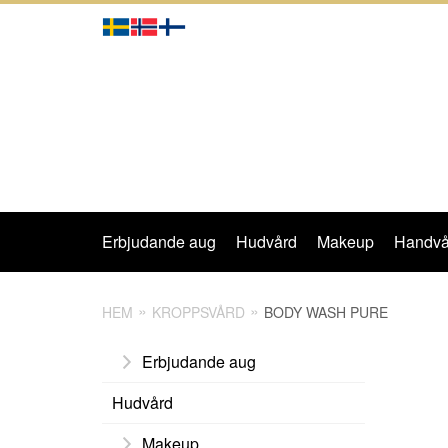
Erbjudande aug
Hudvård
Makeup
Handvå
HEM
KROPPSVÅRD
BODY WASH PURE
Erbjudande aug
Hudvård
Makeup