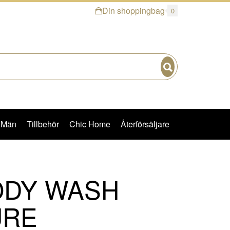
Din shoppingbag
0
Sök
Män
Tillbehör
Chic Home
Återförsäljare
ODY WASH
URE