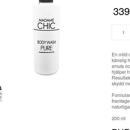
339
En mild 
känslig 
smuts och
hjälper h
Resultat
skydd mo
Formulan
framtage
naturliga
200 ml