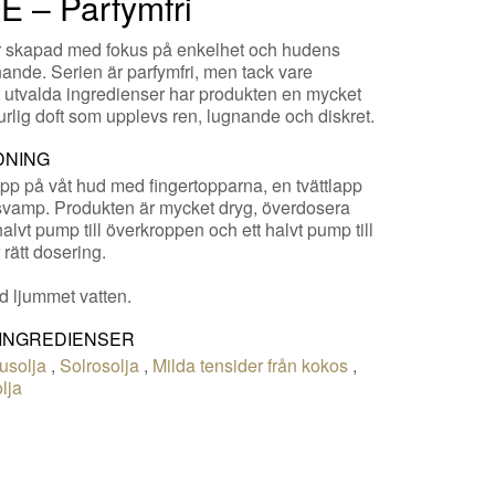
 – Parfymfri
 skapad med fokus på enkelhet och hudens
nande. Serien är parfymfri, men tack vare
 utvalda ingredienser har produkten en mycket
urlig doft som upplevs ren, lugnande och diskret.
DNING
pp på våt hud med fingertopparna, en tvättlapp
 svamp. Produkten är mycket dryg, överdosera
 halvt pump till överkroppen och ett halvt pump till
rätt dosering.
d ljummet vatten.
 INGREDIENSER
usolja
,
Solrosolja
,
Milda tensider från kokos
,
lja