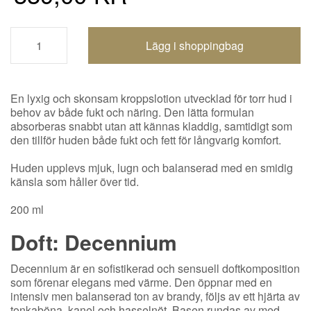
Shoppingbagen uppdaterad
En lyxig och skonsam kroppslotion utvecklad för torr hud i
behov av både fukt och näring. Den lätta formulan
absorberas snabbt utan att kännas kladdig, samtidigt som
den tillför huden både fukt och fett för långvarig komfort.
Huden upplevs mjuk, lugn och balanserad med en smidig
känsla som håller över tid.
200 ml
Doft: Decennium
Decennium är en sofistikerad och sensuell doftkomposition
som förenar elegans med värme. Den öppnar med en
intensiv men balanserad ton av brandy, följs av ett hjärta av
tonkaböna, kanel och hasselnöt. Basen rundas av med