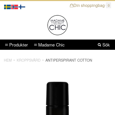
Din shoppingbag
0
Produkter
Madame Chic
Sök
HEM
KROPPSVÅRD
ANTIPERSPIRANT COTTON