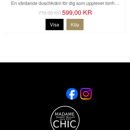
En vårdande duschkräm för dig som upplever torrh…
599,00 KR
779,00 KR
Visa