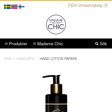
Din shoppingbag
0
Produkter
Madame Chic
Sök
HEM
HANDVÅRD
HAND LOTION PAPAYA