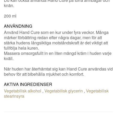
Du kan också använda Hand Cure på torra armbågar och
knän.
200 ml
ANVÄNDNING
Använd Hand Cure som en kur under fyra veckor. Många
märker förbättring redan efter några dagar, men för att
stärka hudens långsiktiga motståndskraft är det viktigt att
fullfölja hela kuren.
Massera omsorgsfullt in en liten mängd kräm i huden varje
kväll.
När huden har återhämtat sig kan Hand Cure användas vid
behov för att bibehålla mjukhet och komfort.
AKTIVA INGREDIENSER
Vegetabilisk alkohol
,
Vegetabilisk glycerin
,
Vegetabilisk
stearinsyra