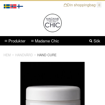
Din shoppingbag
0
Produkter
Madame Chic
Sök
HEM
HANDVÅRD
HAND CURE