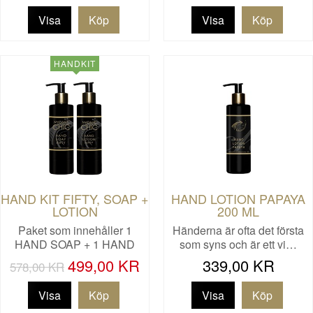
Visa
Visa
HANDKIT
HAND KIT FIFTY, SOAP +
HAND LOTION PAPAYA
LOTION
200 ML
Paket som innehåller 1
Händerna är ofta det första
HAND SOAP + 1 HAND
som syns och är ett vi…
LOTION. …
499,00 KR
339,00 KR
578,00 KR
Visa
Visa