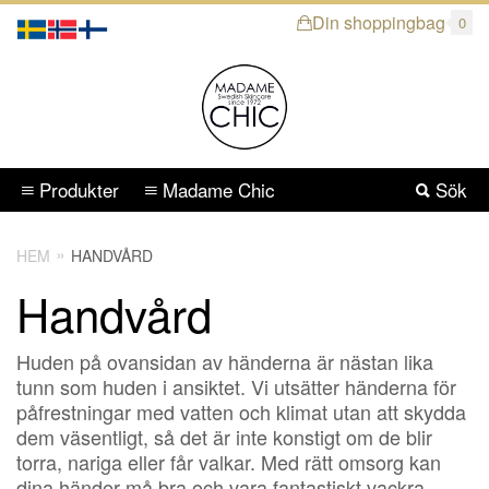
Din shoppingbag
0
Produkter
Madame Chic
Sök
HEM
HANDVÅRD
Handvård
Huden på ovansidan av händerna är nästan lika
tunn som huden i ansiktet. Vi utsätter händerna för
påfrestningar med vatten och klimat utan att skydda
dem väsentligt, så det är inte konstigt om de blir
torra, nariga eller får valkar. Med rätt omsorg kan
dina händer må bra och vara fantastiskt vackra.