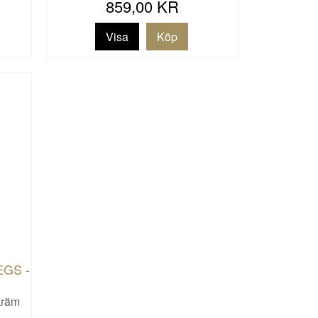
859,00 KR
Visa
GS -
kräm