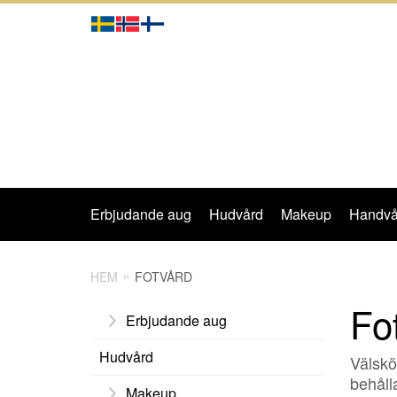
Erbjudande aug
Hudvård
Makeup
Handvå
HEM
FOTVÅRD
Fo
Erbjudande aug
Hudvård
Välskö
behåll
Makeup