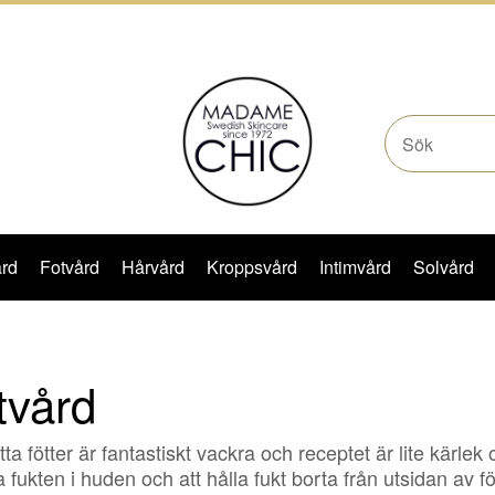
rd
Fotvård
Hårvård
Kroppsvård
Intimvård
Solvård
tvård
tta fötter är fantastiskt vackra och receptet är lite kär
a fukten i huden och att hålla fukt borta från utsidan a