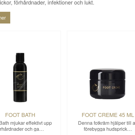
ickor, förhårdnader, infektioner och lukt.
mer
FOOT BATH
FOOT CREME 45 ML
Bath mjukar effektivt upp
Denna fotkräm hjälper till a
örhårdnader och ga…
förebygga hudsprick…