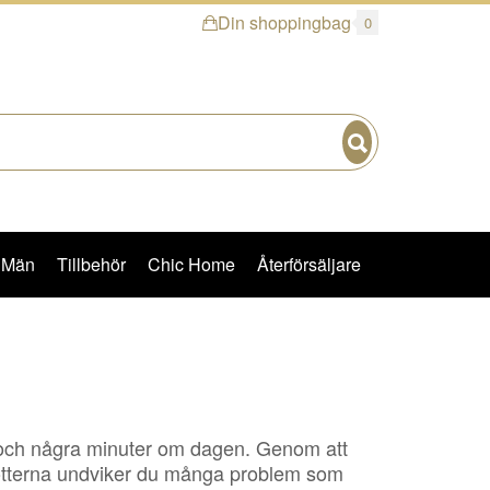
Din shoppingbag
0
Sök
Män
Tillbehör
Chic Home
Återförsäljare
lek och några minuter om dagen. Genom att
v fötterna undviker du många problem som