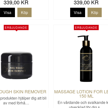
339,00 KR
339,00 KR
Visa
Visa
ERBJUDANDE
ERBJUDANDE
OUGH SKIN REMOVER
MASSAGE LOTION FOR LE
150 ML
produkten hjälper dig att bli
En vårdande och svalkande 
av med förhå…
utvecklad för dig s…